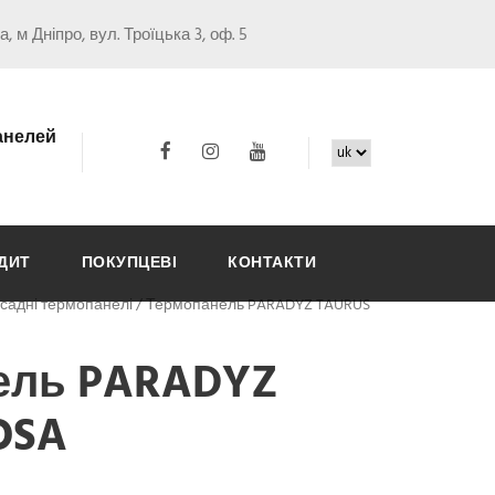
а, м Дніпро, вул. Троїцька 3, оф. 5
анелей
ДИТ
ПОКУПЦЕВІ
КОНТАКТИ
садні термопанелі
/
Термопанель PARADYZ TAURUS
ель PARADYZ
OSA