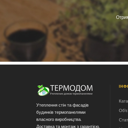
Отрим
ІНФ
Ката
Утеплення стін та фасадів
Об'є
будинків термопанелями
власного виробництва.
Стат
Доставка та монтаж з гарантією.