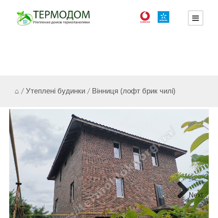
⌂
/
Утеплені будинки
/
Вінниця (лофт брик чилі)
Next