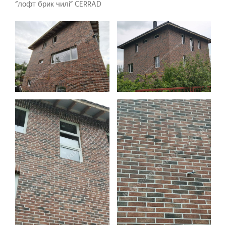
“лофт брик чилі” CERRAD