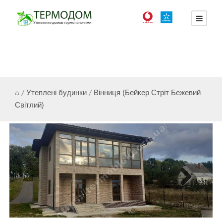
⌂
/
Утеплені будинки
/
Вінниця (Бейкер Стріт Бежевий
Світлий)
Next