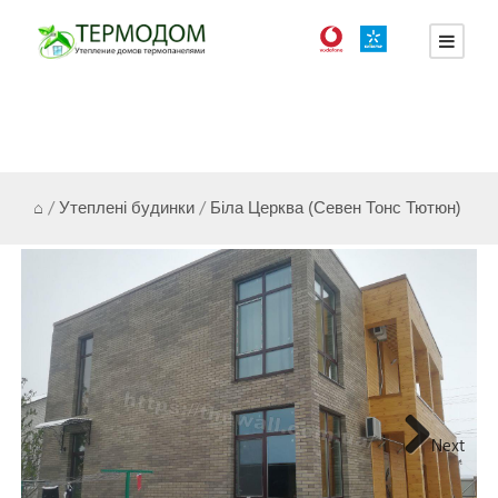
⌂
/
Утеплені будинки
/
Біла Церква (Севен Тонс Тютюн)
Next