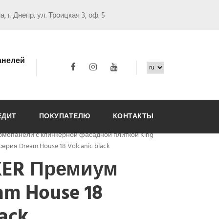
, г. Днепр, ул. Троицкая 3, оф. 5
анелей
ЕДИТ
ПОКУПАТЕЛЮ
КОНТАКТЫ
рмопанели с клинкерной фасадной плиткой King
ерия Dream House 18 Volcanic black
KER Премиум
am House 18
lack