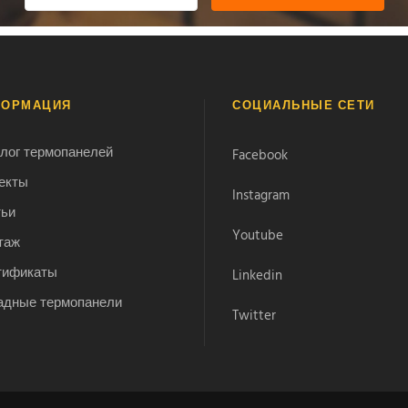
ФОРМАЦИЯ
СОЦИАЛЬНЫЕ СЕТИ
лог термопанелей
Facebook
екты
Instagram
тьи
Youtube
таж
тификаты
Linkedin
адные термопанели
Twitter