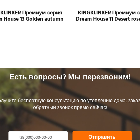
KLINKER Премиум серия
KINGKLINKER Премиум 
m House 13 Golden autumn
Dream House 11 Desert ros
Есть вопросы? Мы перезвоним!
лучите бесплатную консультацию по утеплению дома, зака
обратный звонок прямо сейчас!
Отправить