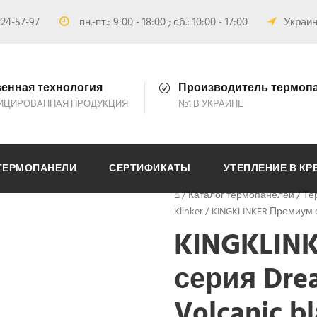
24-57-97
пн.-пт.: 9:00 - 18:00 ; сб.: 10:00 - 17:00
Украина
енная технология
Производитель термоп
ИЦИРОВАННАЯ ПРОДУКЦИЯ
№1 В УКРАИНЕ
ТЕРМОПАНЕЛИ
СЕРТИФИКАТЫ
УТЕПЛЕНИЕ В КР
⌂
/
Каталог термопанелей
/
Те
Klinker
/
KINGKLINKER Премиум с
KINGKLIN
серия Dre
Volcanic b