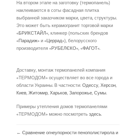
На втором этапе на заготовку (термопанель)
наклеиваются в соты фасадная плитка
выбранной заказчиком марки, цвета, структуры.
Это может быть керамогранит торговой марки
«
БРИКСТАЙЛ
«, клинкер (польских брендов
«
Парадиж
» и «
Церрад
«), белорусского
производителя «
РУБЕЛЄКО
«, «
ФАГОТ
«.
Доставку, монтаж термопанелей компания
«ТЕРМОДОМ» осуществляет во все города и
области Украины. В частности:
Одессу
,
Херсон
,
Киев
,
Житомир
,
Харьков
,
Запорожье
,
Сумы
.
Примеры утепления домов термопанелями
«ТЕРМОДОМ» можно посмотреть
здесь
.
← Сравнение огнеупорности пенополистирола и