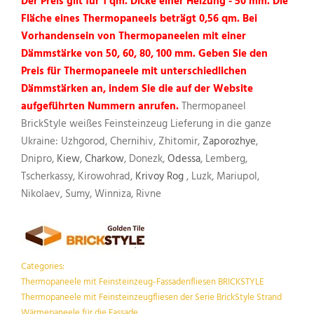
Der Preis gilt für 1 qm. Dicke einer Heizung - 50 mm. Die
Fläche eines Thermopaneels beträgt 0,56 qm. Bei
Vorhandensein von Thermopaneelen mit einer
Dämmstärke von 50, 60, 80, 100 mm. Geben Sie den
Preis für Thermopaneele mit unterschiedlichen
Dämmstärken an, indem Sie die auf der Website
aufgeführten Nummern anrufen.
Thermopaneel
BrickStyle weißes Feinsteinzeug Lieferung in die ganze
Ukraine: Uzhgorod, Chernihiv, Zhitomir,
Zaporozhye
,
Dnipro,
Kiew
,
Charkow
, Donezk,
Odessa
, Lemberg,
Tscherkassy, ​​Kirowohrad,
Krivoy Rog
, Luzk, Mariupol,
Nikolaev, Sumy, Winniza, Rivne
Categories:
Thermopaneele mit Feinsteinzeug-Fassadenfliesen BRICKSTYLE
Thermopaneele mit Feinsteinzeugfliesen der Serie BrickStyle Strand
Wärmepaneele für die Fassade