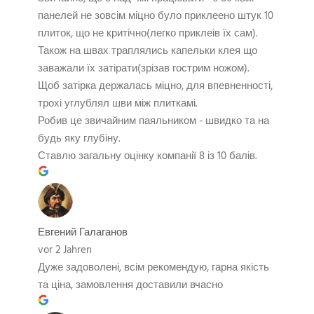
панелей не зовсім міцно було приклеено штук 10
плиток, що не критічно(легко приклеів їх сам).
Також на швах траплялись капельки клея що
заважали їх затірати(зрізав гострим ножом).
Щоб затірка держалась міцно, для впевненності,
трохі углублял шви між плиткамі.
Робив це звичайним паяльником - швидко та на
будь яку глубіну.
Ставлю загальну оцінку компанії 8 із 10 балів.
Евгений Галаганов
vor 2 Jahren
Дуже задоволені, всім рекомендую, гарна якість
та ціна, замовлення доставили вчасно