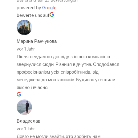
Basierend auf 23 Bewertungen
powered by
G
o
o
g
l
e
bewerte uns auf
Марина Ранчукова
vor 1 Jahr
Після невдалого досвіду з іншою компанією
звернулися сюди. Різниця відчутна. Сподобався
професіоналізм усіх співробітників, від
менеджера до монтажників. Будинок утеплили
якісно і вчасно.
Владислав
vor 1 Jahr
Довго не могли знайти, хто зробить нам