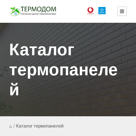
Каталог
термопанеле
й
⌂
/
Каталог термопанелей