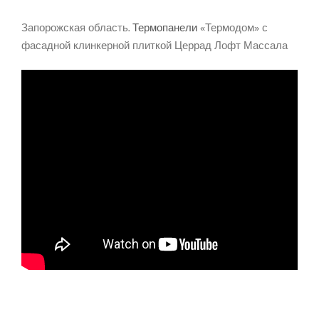
Запорожская область.
Термопанели
«Термодом» с
фасадной клинкерной плиткой Церрад Лофт Массала