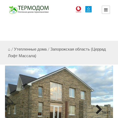
⌂
/
Утепленные дома
/
Запорожская область (Церрад
Лофт Массала)
Next