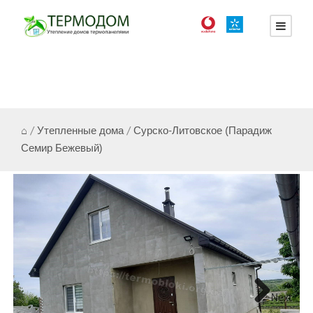
⌂
/
Утепленные дома
/
Сурско-Литовское (Парадиж
Семир Бежевый)
Next