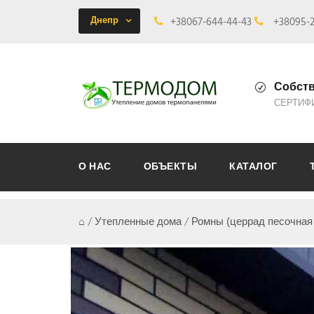
Днепр
+38067-644-44-43
+38095-2
Собств
СЕРТИФ
О НАС
ОБЪЕКТЫ
КАТАЛОГ
⌂
/
Утепленные дома
/
Ромны (церрад песочная 