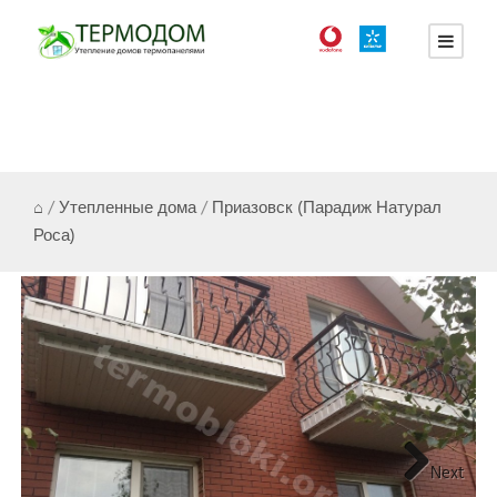
⌂
/
Утепленные дома
/
Приазовск (Парадиж Натурал
Роса)
Next