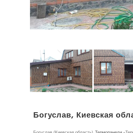
Богуслав, Киевская обл
Богуслав (Киевская область).
Термопанели
«Тер