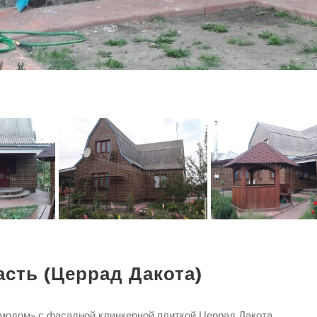
асть (Церрад Дакота)
модом» с фасадной клинкерной плиткой Церрад Дакота