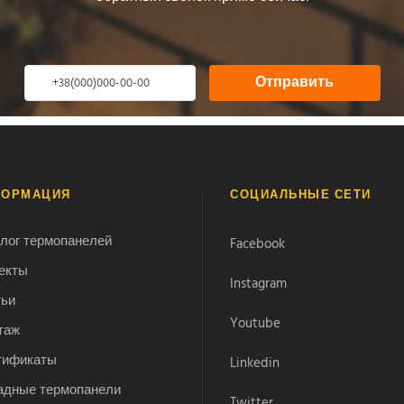
Отправить
ФОРМАЦИЯ
СОЦИАЛЬНЫЕ СЕТИ
лог термопанелей
Facebook
екты
Instagram
тьи
Youtube
таж
тификаты
Linkedin
адные термопанели
Twitter