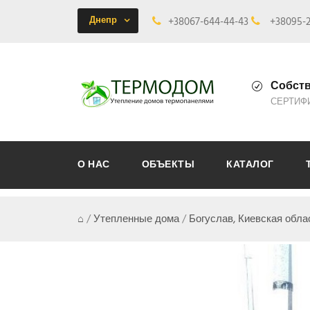
Днепр
+38067-644-44-43
+38095-2
Собств
СЕРТИФ
О НАС
ОБЪЕКТЫ
КАТАЛОГ
⌂
/
Утепленные дома
/
Богуслав, Киевская обла