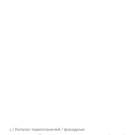
⌂
/
Каталог термопанелей
/
фасадные